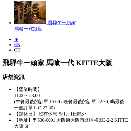
飛騨牛一頭家
馬喰一代
銀座
JP
EN
CH
飛騨牛一頭家 馬喰一代 KITTE大阪
店舗資訊
【營業時間】
11:00～23:00
(午餐最後的訂單 15:00 / 晚餐最後的訂單 22:30, 喝最後
一個訂單 L.O.22:30)
【定休日】 沒有休息 ※1月1日除外
【地址】〒530-0001 大阪府大阪市北区梅田3-2-2 KITTE
大阪 5F