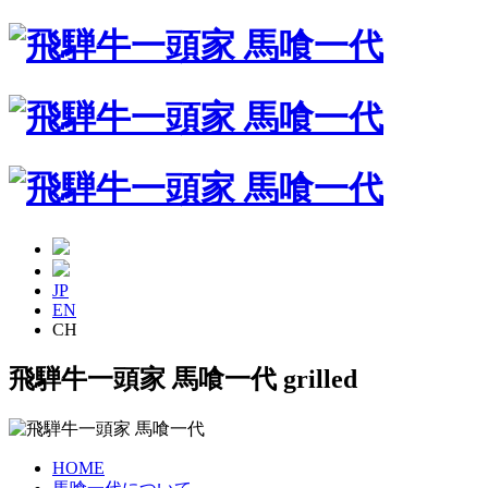
JP
EN
CH
飛騨牛一頭家 馬喰一代 grilled
HOME