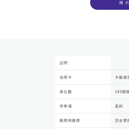
預 
訪問
信用卡
卡被接受
座位數
140
停車場
是的
吸煙和吸煙
完全禁