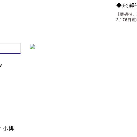
◆飛驒
【鹽胡椒、
2,178日圓
心
牛小排