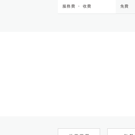
服務費 ・ 收費
免費