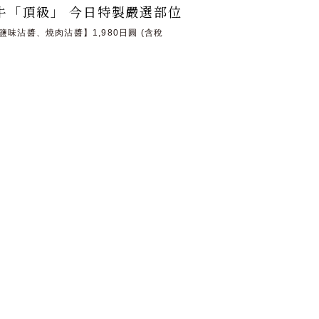
牛「頂級」 今日特製嚴選部位
鹽味沾醬、燒肉沾醬】1,980日圓 (含稅
)