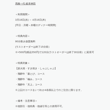
馬喰一代 岐阜神田
＜利用期間＞
3月18日(水) ～ 4月16日(木)
[平日：月曜～木曜のディナー時間帯]
＜特典内容＞
90分飲み放題無料
(ラストオーダーは終了15分前）
※+500円(税込550円)で120分(ラストオーダーは終了30分前）に延長可
＜特典対象＞
【炭火焼・すき焼き・しゃぶしゃぶ】
・飛騨牛「最とび」コース
・飛騨牛「極み」コース
・飛騨牛「天上」コース
※上記のコースをいづれか4名様以上でのご注文に限ります。
＜備考・注意事項＞
※他割引・他特典・他値引等との併用不可。