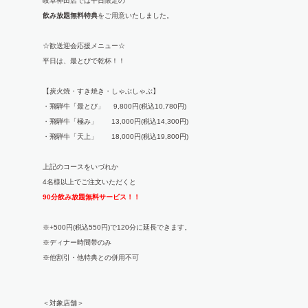
岐阜神田店では平日限定の
飲み放題無料特典
をご用意いたしました。
☆歓送迎会応援メニュー☆
平日は、最とびで乾杯！！
【炭火焼・すき焼き・しゃぶしゃぶ】
・飛騨牛「最とび」 9,800円(税込10,780円)
・飛騨牛「極み」 13,000円(税込14,300円)
・飛騨牛「天上」 18,000円(税込19,800円)
上記のコースをいづれか
4名様以上でご注文いただくと
90分飲み放題無料サービス！！
※+500円(税込550円)で120分に延長できます。
※ディナー時間帯のみ
※他割引・他特典との併用不可
＜対象店舗＞