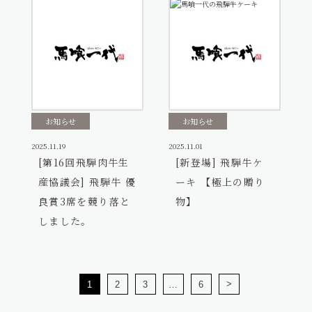
お知らせ
お知らせ
2025.11.19
2025.11.01
[第16回飛騨肉牛生
[新登場] 飛騨牛ケ
産協議会] 飛騨牛 優
ーキ 【極上の贈り
良賞3席を競り落と
物】
しました。
>
1
2
3
…
6